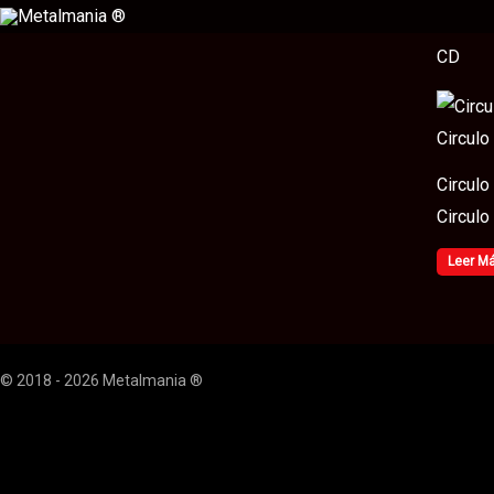
Ir
al
CD
contenido
Circulo
Circulo
Leer M
© 2018 - 2026 Metalmania ®