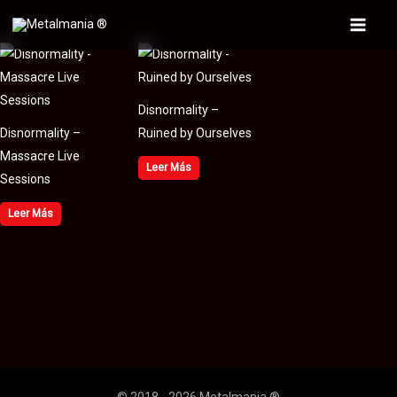
Ir
al
Main
contenido
Menu
Disnormality –
Disnormality –
Ruined by Ourselves
Massacre Live
Leer Más
Sessions
Leer Más