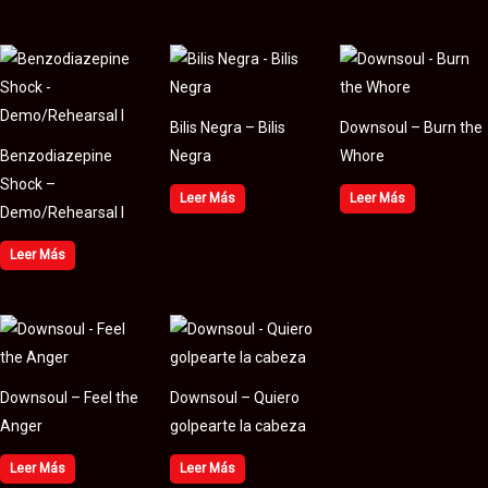
Bilis Negra – Bilis
Downsoul – Burn the
Benzodiazepine
Negra
Whore
Shock –
Leer Más
Leer Más
Demo/Rehearsal I
Leer Más
Downsoul – Feel the
Downsoul – Quiero
Anger
golpearte la cabeza
Leer Más
Leer Más