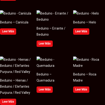
Beduino – Canícula
Beduino – Hielo
Beduino – Errante / ​
Leer Más
Leer Más
Beduino
Leer Más
Beduino –
Beduino – Roca
Beduino – Hienas /
Quemadura
Madre
Beduino / Elefantes
Leer Más
Leer Más
Purpura / Red Valley
Leer Más