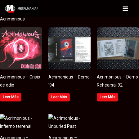
Ir
al
Main
Acrimonious
contenido
Menu
Acrimonious – Crisis
Acrimonious – Demo
Acrimonious – Demo
de odio
’94
Rehearsal 92
Leer Más
Leer Más
Leer Más
Acrimonious –
Acrimonious –