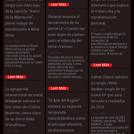
Leer Más
single con video liryc
alternativo que explora
de la canción “Reino
la melancolía y la
Stelarial anuncia el
de la Aberración”,
transformación
lanzamiento de su
primer trabajo de
personal.
primer LP «Cuando las
estudio junto a Aline
Julio 7, 2026
El nuevo single indaga la
aves dejen de cantar»
Snow.
permanencia de los
junto al videoclip del
recuerdos, la
Julio 7, 2026
transformación personal y
La banda chilena Ritual
tema «Vacíos»
la manera en que el tiempo
Heim lanza su primer
moldea nuestras
trabajo de estudio
Julio 7, 2026
emociones. A través de…
realizado junto a su actual
Después de varios meses
vocalista, Aline Snow,
compartiendo los primeros
presentándolo con un vídeo
adelantos de esta nueva
Leer Más
liryc a cargo…
etapa, Stelarial nos
presentó el trabajo que ha
venido construyendo
Leer Más
Velvet Chains estrena
durante el último tiempo….
su single «Wide
Leer Más
La agrupación
Awake» single de su
internacional de metal
nuevo EP que será
“El Arte del Rugido”
Aldabaran estrena el
lanzado a mediados
estrena su segunda
lyric video de «Cielos
de 2026
temporada
Muertos», tema clave
Julio 7, 2026
La banda de rock VELVET
consolidándose como
de su disco debut
CHAINS, presenta, “WIDE
el principal referente
AWAKE”, single
«Perséfone»
perteneciente a su nuevo EP
de distorsiones
que será lanzado a
Julio 6, 2026