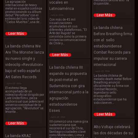
mediados de este año. Ya
La agrupación
vocales en
disponible…
internacional de heavy
Latinoamérica
metal en español continúa
promocionando su álbum
Leer Más
debut “Perséfone” con el
Julio 6, 2026
estreno del lyric video de
Con más de 45 mil
“Cielos Muertos”, una de…
visualizaciones
acumuladas en sus
La banda chilena
diferentes plataformas, “El
Leer Más
Arte del Rugido” se
Before Breathing firma
consolida como la primera
con el sello
instancia comunicacional
de Chile y…
La banda chilena We
estadounidense
Are The Monster lanza
Combat Records para
Leer Más
su nuevo single y
impulsar su carrera
videoclip «Revolution»
internacional
La banda chilena IIII
bajo el sello español
Junio 29, 2026
expande su propuesta
La banda chilena de
Art Gates Records
melodic death metal Before
de post-metal en
Breathing anunció
Junio 29, 2026
Sudamérica con gira
oficialmente su firma con
El estreno llega
Combat Records,
acompañado de un
internacional junto a la
legendario sello
videoclip oficial dirigido por
discográfico
agrupación
Lale Underfilms, pieza
estadounidense que ha
audiovisual que potencia el
sido clave en…
estadounidense
universo conceptual de la
agrupación. “Revolution” se
Esses
levanta…
Leer Más
Junio 29, 2026
IIII comenzó una nueva gira
Leer Más
sudamericana que
Alto Voltaje celebrará
recorrerá el sur de Chile,
Santiago y ciudades clave
las dos décadas de su
como Montevideo, Lima y
La banda KRAZ