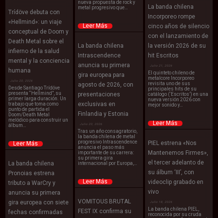
nueva propuesta de rock y
La banda chilena
metal progresivo que…
Trídöve debuta con
Incorporeo rompe
«Hellmind»: un viaje
Leer Más
cinco años de silencio
conceptual de Doom y
con el lanzamiento de
Death Metal sobre el
La banda chilena
la versión 2026 de su
infierno de la salud
Intrascendence
hit Escritos
mental y la conciencia
anuncia su primera
Julio 21, 2026
humana
El quinteto chileno de
gira europea para
metalcore Incorporeo
Julio 20, 2026
revisita uno de sus
agosto de 2026, con
Desde Santiago Trídöve
principales hits de su
presenta “Hellmind”, su
presentaciones
catálogo (‘Escritos’) en una
primer larga duración. Un
nueva versión 2026 con
exclusivas en
trabajo que toma como
mejor sonido y…
punto de partida el
Finlandia y Estonia
Doom/Death Metal
melódico para construir un
Leer Más
Julio 20, 2026
álbum…
Tras un año consagratorio,
la banda chilena de metal
progresivo Intrascendence
PIEL estrena «Nos
Leer Más
anuncia el paso más
Mantenemos Firmes»,
importante de su carrera:
su primera gira
el tercer adelanto de
La banda chilena
internacional por Europa,…
su álbum ‘III’, con
Pronoias estrena
Leer Más
videoclip grabado en
tributo a WarCry y
vivo
anuncia su primera
VOMITOUS BRUTAL
gira europea con siete
Julio 18, 2026
La banda chilena PIEL,
FEST IX confirma su
fechas confirmadas
reconocida por su cruda