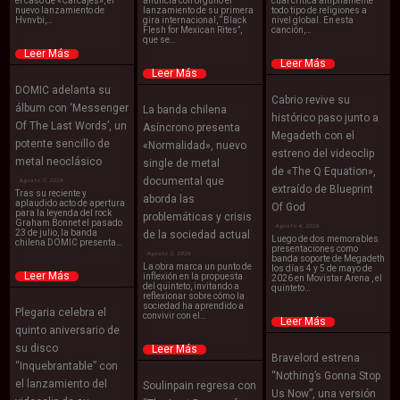
el caso de «Carcajes», el
anuncia con orgullo el
cual critica ampliamente
nuevo lanzamiento de
lanzamiento de su primera
todo tipo de religiones a
Hvnvbi,…
gira internacional, “Black
nivel global. En esta
Flesh for Mexican Rites”,
canción,…
que se…
Leer Más
Leer Más
Leer Más
DOMIC adelanta su
Cabrio revive su
álbum con ‘Messenger
La banda chilena
histórico paso junto a
Of The Last Words’, un
Asíncrono presenta
Megadeth con el
potente sencillo de
«Normalidad», nuevo
estreno del videoclip
metal neoclásico
single de metal
de «The Q Equation»,
documental que
Agosto 7, 2026
extraído de Blueprint
Tras su reciente y
aborda las
aplaudido acto de apertura
Of God
para la leyenda del rock
problemáticas y crisis
Graham Bonnet el pasado
Agosto 4, 2026
23 de julio, la banda
de la sociedad actual
Luego de dos memorables
chilena DOMIC presenta…
presentaciones como
Agosto 2, 2026
banda soporte de Megadeth
La obra marca un punto de
los días 4 y 5 de mayo de
Leer Más
inflexión en la propuesta
2026 en Movistar Arena , el
del quinteto, invitando a
quinteto…
reflexionar sobre cómo la
sociedad ha aprendido a
Plegaria celebra el
convivir con el…
Leer Más
quinto aniversario de
su disco
Leer Más
Bravelord estrena
“Inquebrantable” con
“Nothing’s Gonna Stop
el lanzamiento del
Soulinpain regresa con
Us Now”, una versión