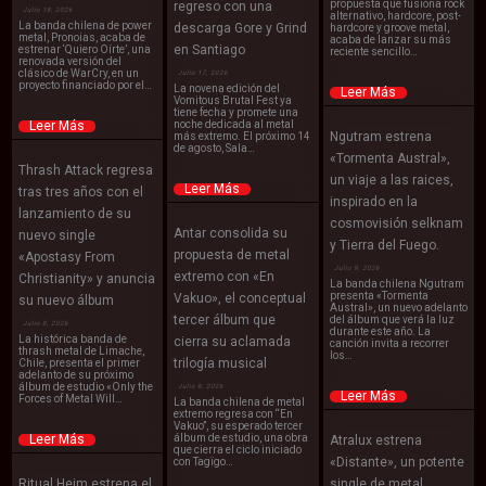
propuesta que fusiona rock
regreso con una
Julio 18, 2026
alternativo, hardcore, post-
La banda chilena de power
descarga Gore y Grind
hardcore y groove metal,
metal, Pronoias, acaba de
acaba de lanzar su más
en Santiago
estrenar ‘Quiero Oírte’, una
reciente sencillo…
renovada versión del
clásico de WarCry, en un
Julio 17, 2026
proyecto financiado por el…
La novena edición del
Leer Más
Vomitous Brutal Fest ya
tiene fecha y promete una
Leer Más
noche dedicada al metal
Ngutram estrena
más extremo. El próximo 14
de agosto, Sala…
«Tormenta Austral»,
Thrash Attack regresa
un viaje a las raices,
Leer Más
tras tres años con el
inspirado en la
lanzamiento de su
cosmovisión selknam
Antar consolida su
nuevo single
y Tierra del Fuego.
propuesta de metal
«Apostasy From
Julio 9, 2026
extremo con «En
Christianity» y anuncia
La banda chilena Ngutram
presenta «Tormenta
Vakuo», el conceptual
su nuevo álbum
Austral», un nuevo adelanto
tercer álbum que
del álbum que verá la luz
Julio 8, 2026
durante este año. La
La histórica banda de
cierra su aclamada
canción invita a recorrer
thrash metal de Limache,
los…
trilogía musical
Chile, presenta el primer
adelanto de su próximo
álbum de estudio «Only the
Julio 8, 2026
Leer Más
Forces of Metal Will…
La banda chilena de metal
extremo regresa con “En
Vakuo”, su esperado tercer
Leer Más
álbum de estudio, una obra
Atralux estrena
que cierra el ciclo iniciado
«Distante», un potente
con Tagïgo…
Ritual Heim estrena el
single de metal