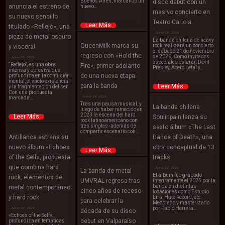
Buenos Aires, marcando un
disco debut con un
anuncia el estreno de
nuevo…
masivo concierto en
su nuevo sencillo
Teatro Cariola
Leer Más
titulado «Reflejo», una
Junio 26, 2026
pieza de metal oscuro
La banda chilena de heavy
QueenMilk marca su
rock realizará un concierto
y visceral
el sábado 21 de noviembre
regreso con «Hold the
de 2026. Como invitados
Junio 25, 2026
especiales estarán Devil
“Reflejo”, es una obra
Fire», primer adelanto
Presley, Acero Letal y…
intensa y opresiva que
de una nueva etapa
profundiza en la confusión
mental, el vacío existencial
para la banda
Leer Más
y la fragmentación del ser.
Con una propuesta
Junio 24, 2026
marcada…
Tras una pausa musical, y
La banda chilena
luego de haber remecido en
2023 la escena del hard
Leer Más
Soulinpain lanza su
rock latinoamericano con
tres singles -además de
sexto álbum «The Last
compartir escenario con…
Antillanca estrena su
Dance of Death», una
nuevo álbum «Echoes
obra conceptual de 13
Leer Más
of the Self», propuesta
tracks
que combina hard
Junio 22, 2026
La banda de metal
El álbum fue grabado
rock, elementos de
UMVRAL regresa tras
íntegramente el 2025 por la
banda en distintas
metal contemporáneo
cinco años de receso
locaciones como Estudio
y hard rock
Lira, Hate Record, etc.
para celebrar la
Mezclado y masterizado
por Pablo Herrera…
Junio 22, 2026
década de su disco
«Echoes of the Self»,
debut en Valparaíso
profundiza en temáticas