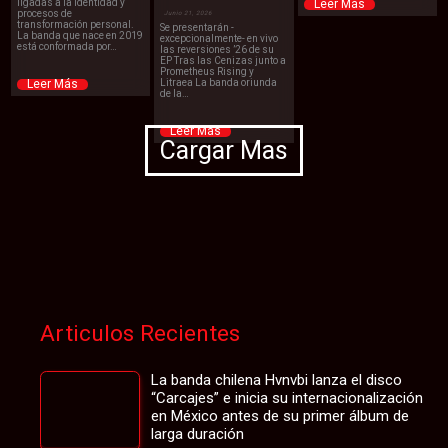
ligadas a la identidad y
Leer Más
procesos de
Junio 21, 2026
transformación personal.
Se presentarán -
La banda que nace en 2019
excepcionalmente- en vivo
está conformada por…
las reversiones ’26 de su
EP Tras las Cenizas junto a
Prometheus Rising y
Leer Más
Litraea La banda oriunda
de la…
Leer Más
Cargar Mas
Articulos Recientes
La banda chilena Hvnvbi lanza el disco
“Carcajes” e inicia su internacionalización
en México antes de su primer álbum de
larga duración