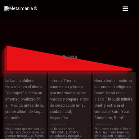
Ir
al
Main
contenido
Menu
Revista
La banda chilena
Infernal Thorns
Necrodemon reafirma
Hvnvbi lanza el disco
anuncia su primera
su tono anti religioso
“Carcajes” e inicia su
gira internacional por
Death Metal con el
internacionalización
México y prepara show
disco ‘Through Infinite
en México antes de su
de celebración en su
Grief’ y estrena el
primer álbum de larga
ciudad natal,
videoclip ‘Burn, Your
duración
Valparaíso
Christians, Burn!’
Agosto 8, 2026
Agosto 8, 2026
Agosto 8, 2026
Hay discos que marcan un
La banda chilena
El quinteto nacional Death
comienzo y otros que vienen
INFERNAL THORNS,
Metal mantiene firme su
a cerrar un capítulo. Ese es
oriunda de Valparaíso,
temática anti religiosa, la