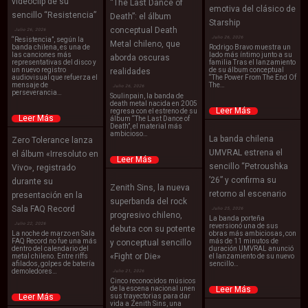
videoclip de su
“The Last Dance of
emotiva del clásico de
sencillo “Resistencia”
Death”: el álbum
Starship
conceptual Death
Julio 26, 2026
Julio 26, 2026
“Resistencia”, según la
Metal chileno, que
banda chilena, es una de
Rodrigo Bravo muestra un
las canciones más
lado más íntimo junto a su
aborda oscuras
representativas del disco y
familia Tras el lanzamiento
un nuevo registro
de su álbum conceptual
realidades
audiovisual que refuerza el
“The Power From The End Of
mensaje de
The…
Julio 26, 2026
perseverancia…
Soulinpain, la banda de
death metal nacida en 2005
Leer Más
regresa con el estreno de su
Leer Más
álbum “The Last Dance of
Death”, el material más
ambicioso…
La banda chilena
Zero Tolerance lanza
UMVRAL estrena el
el álbum «Irresoluto en
Leer Más
sencillo “Petroushka
Vivo», registrado
’26” y confirma su
durante su
Zenith Sins, la nueva
retorno al escenario
presentación en la
superbanda del rock
Sala FAQ Record
Julio 25, 2026
progresivo chileno,
La banda porteña
Julio 22, 2026
reversionó una de sus
debuta con su potente
La noche de marzo en Sala
obras más ambiciosas, con
FAQ Record no fue una más
más de 11 minutos de
y conceptual sencillo
dentro del calendario del
duración UMVRAL anunció
«Fight or Die»
metal chileno. Entre riffs
el lanzamiento de su nuevo
afilados, golpes de batería
sencillo…
demoledores…
Julio 21, 2026
Cinco reconocidos músicos
de la escena nacional unen
Leer Más
Leer Más
sus trayectorias para dar
vida a Zenith Sins, una