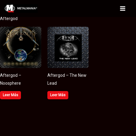
Ir
al
Main
Aftergod
contenido
Menu
Aftergod –
Aftergod – The New
Noosphere
Lead
Leer Más
Leer Más