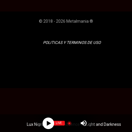
© 2018 - 2026 Metalmania ®
POLITICAS Y TERMINOS DE USO
LIVE
Lux Nigrum - Chile - Absence of Light and Darkness