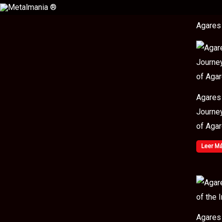
Ir
al
Agares
contenido
Agares
Journey
of Aga
Leer M
Agares 