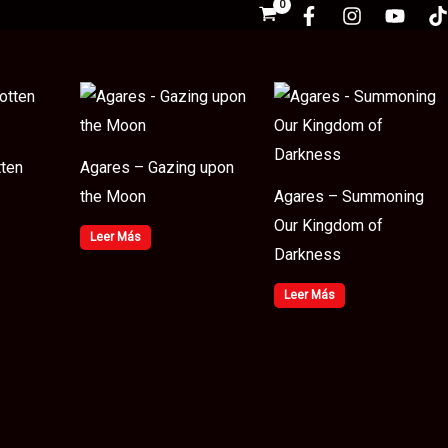
tten
Agares – Gazing upon
the Moon
Agares – Summoning
Our Kingdom of
Leer Más
Darkness
Leer Más