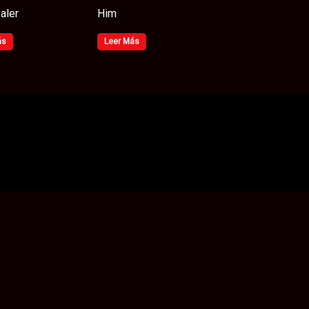
aler
Him
ás
Leer Más