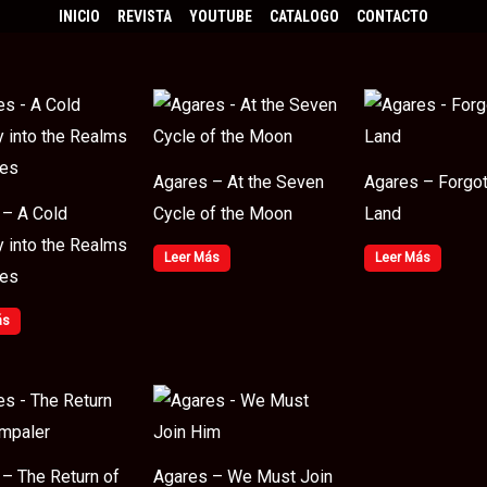
INICIO
REVISTA
YOUTUBE
CATALOGO
CONTACTO
Agares – At the Seven
Agares – Forgo
 – A Cold
Cycle of the Moon
Land
 into the Realms
Leer Más
Leer Más
res
ás
– The Return of
Agares – We Must Join