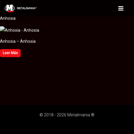
Ir
al
Main
Anhoxia
contenido
Menu
Anhoxia – Anhoxia
Leer Más
© 2018 - 2026 Metalmania ®