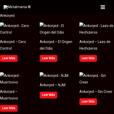
Ir
al
Main
Ankorjed
contenido
Menu
Ankorjed – Cero
Ankorjed – El Origen
Ankorjed – Lazo de
Control
del Odio
Hechizeros
Leer Más
Leer Más
Leer Más
Ankorjed – NJM
Ankorjed –
Ankorjed – Sin Creer
Leer Más
Muertovivo
Leer Más
Leer Más