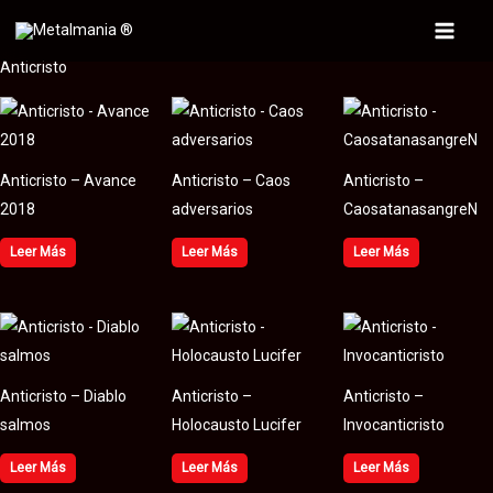
Ir
al
Main
Anticristo
contenido
Menu
Anticristo – Avance
Anticristo – Caos
Anticristo –
2018
adversarios
CaosatanasangreN
Leer Más
Leer Más
Leer Más
Anticristo – Diablo
Anticristo –
Anticristo –
salmos
Holocausto Lucifer
Invocanticristo
Leer Más
Leer Más
Leer Más