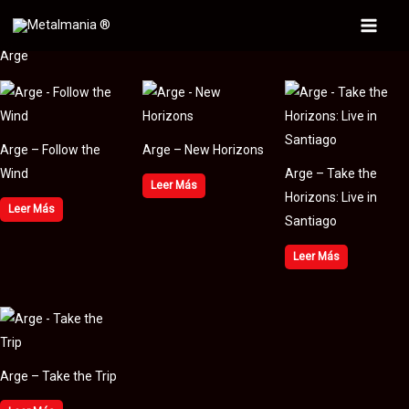
Ir
al
Main
Arge
contenido
Menu
Arge – Follow the
Arge – New Horizons
Wind
Arge – Take the
Leer Más
Horizons: Live in
Leer Más
Santiago
Leer Más
Arge – Take the Trip