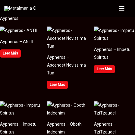
Ir
al
Main
Aypheros
contenido
Menu
Aypheros – ANTII
Aypheros – Impetu
Leer Más
Aypheros –
Spiritus
Ascendet Novissima
Leer Más
Tua
Leer Más
Aypheros – Impetu
Aypheros – Oboth
Aypheros –
Spiritus
Iddeonim
TziTzaudel