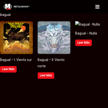
Ir
al
Main
Bagual
contenido
Menu
Bagual – Nulla
Leer Más
Bagual – I: Viento sur
Bagual – II: Viento
norte
Leer Más
Leer Más