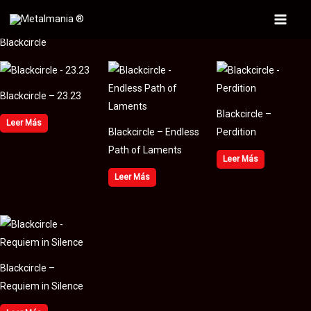
Ir
al
Main
Blackcircle
contenido
Menu
Blackcircle – 23.23
Blackcircle –
Leer Más
Blackcircle – Endless
Perdition
Path of Laments
Leer Más
Leer Más
Blackcircle –
Requiem in Silence