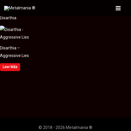
Ir
al
Main
Disarthia
contenido
Menu
Disarthia –
Aggressive Lies
Leer Más
© 2018 - 2026 Metalmania ®