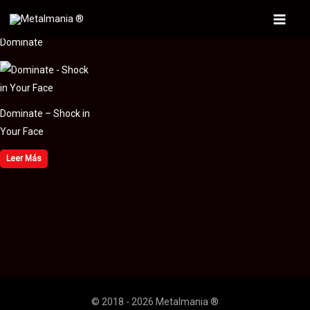
Ir
al
Main
Dominate
contenido
Menu
Dominate – Shock in
Your Face
Leer Más
© 2018 - 2026 Metalmania ®