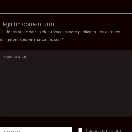
Deja un comentario
Tu dirección de correo electrónico no será publicada.
Los campos
obligatorios están marcados con
*
Escribe
aquí...
Nombre*
Guarda mi nombre,