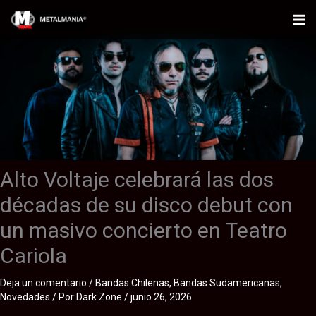
Ir
al
Mai
contenido
Me
Alto Voltaje celebrará las dos
décadas de su disco debut con
un masivo concierto en Teatro
Cariola
Deja un comentario
/
Bandas Chilenas
,
Bandas Sudamericanas
,
Novedades
/ Por
Dark Zone
/
junio 26, 2026