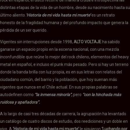
rock en español, el disco recorre de manera cruda e introspectiva las
distintas etapas de la vida de un hombre, desde su nacimiento hasta su
último aliento.
‘Historia de mi vida hasta mi muerte’
es un retrato
honesto de la fragilidad humana y del profundo impacto que genera la
pérdida de un ser querido.
Vigentes sin interrupciones desde 1998,
ALTO VOLTAJE
ha sabido
ganarse un espacio propio en la escena nacional, con una mezcla
inconfundible que reúne lo mejor del rock chileno, elementos del heavy
metal en español, e incluso el punk más pesado. Pero si hay un terreno
donde la banda brilla con luz propia, es en sus letras con relatos del
ciudadano común, del barrio y la población, que hoy suenan más
vigentes que nunca en el Chile actual. En sus propias palabras se
autodefinen como
“la inmensa minoría”,
pero
“con la hinchada más
ruidosa y apañadora”.
A lo largo de casi tres décadas de carrera, la agrupación ha levantado
un catálogo de cuatro discos de estudio, dos reediciones y un doble en
vivo. A
‘Historia de mi vida hasta mi muerte’
le siguieron
‘Luchando por