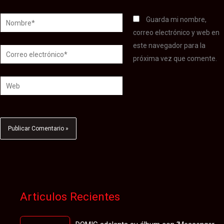
Nombre*
Guarda mi nombre,
correo electrónico y web en
este navegador para la
Correo
próxima vez que comente.
electrónico*
Web
Articulos Recientes