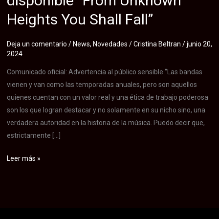
disponible “From Unknown
Heights You Shall Fall”
Deja un comentario
/
News
,
Novedades
/
Cristina Beltran
/
junio 20,
2024
Comunicado oficial: Advertencia al público sensible “Las bandas
vienen y van como las temporadas anuales, pero son aquellos
quienes cuentan con un valor real y una ética de trabajo poderosa
son los que logran destacar y no solamente en su nicho sino, una
verdadera autoridad en la historia de la música. Puedo decir que,
estrictamente […]
Deicide
Leer más »
–
Nuevo
video
disponible