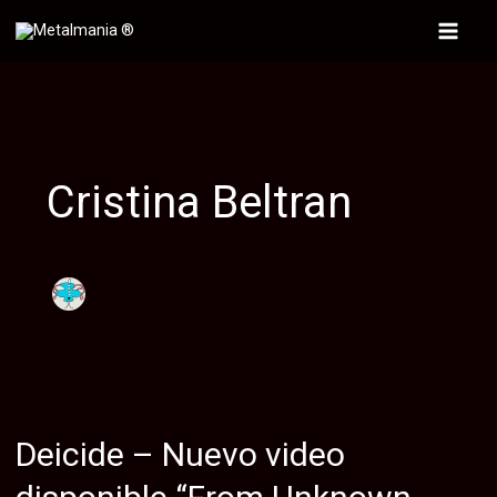
Ir
al
Main
contenido
Menu
Cristina Beltran
Deicide – Nuevo video