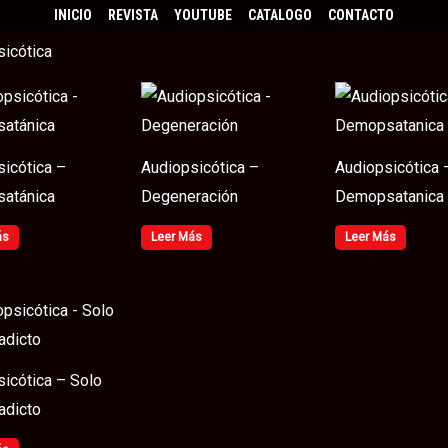
INICIO
REVISTA
YOUTUBE
CATALOGO
CONTACTO
icótica
icótica –
Audiopsicótica –
Audiopsicótica 
satánica
Degeneración
Demopsatanica
ás
Leer Más
Leer Más
icótica – Solo
adicto