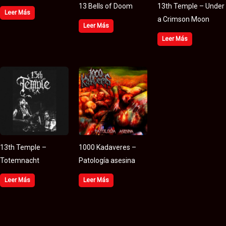
13 Bells of Doom
13th Temple – Under
Leer Más
a Crimson Moon
Leer Más
Leer Más
13th Temple –
1000 Kadaveres –
Totemnacht
Patología asesina
Leer Más
Leer Más