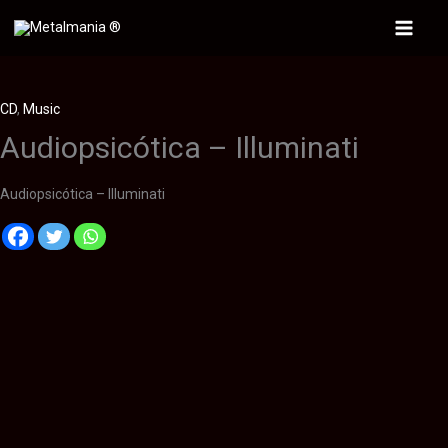
Ir
al
Main
contenido
Menu
CD
,
Music
Audiopsicótica – Illuminati
Audiopsicótica – Illuminati
Descripción
Información adicional