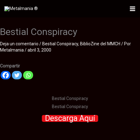
Ir
al
Mai
contenido
Me
Bestial Conspiracy
Deja un comentario
/
Bestial Conspiracy
,
BiblioZine del MMCH
/ Por
Metalmania
/
abril 3, 2000
Compartir
Bestial Conspiracy
Bestial Conspiracy
Descarga Aquí