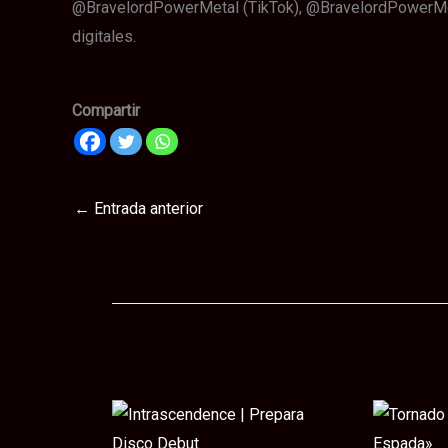
@BravelordPowerMetal (TikTok), @BravelordPowerMetal
digitales.
Compartir
←
Entrada anterior
Te puede interesar