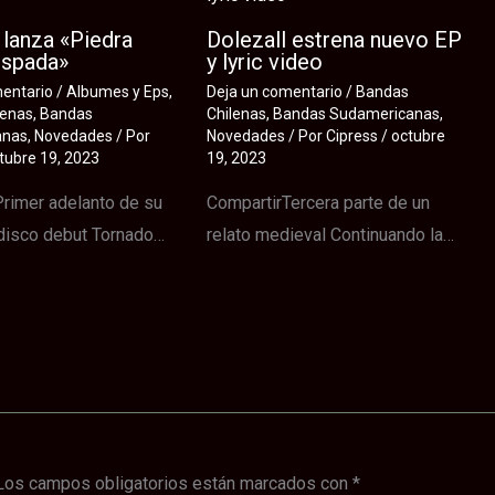
lanza «Piedra
Dolezall estrena nuevo EP
Espada»
y lyric video
mentario
/
Albumes y Eps
,
Deja un comentario
/
Bandas
lenas
,
Bandas
Chilenas
,
Bandas Sudamericanas
,
anas
,
Novedades
/ Por
Novedades
/ Por
Cipress
/
octubre
tubre 19, 2023
19, 2023
rimer adelanto de su
CompartirTercera parte de un
disco debut Tornado…
relato medieval Continuando la…
Los campos obligatorios están marcados con
*