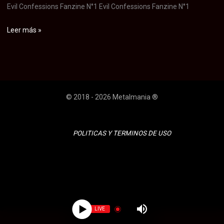
Evil Confessions Fanzine N°1 Evil Confessions Fanzine N°1
Evil
Leer más »
Confessions
Fanzine
N°1
© 2018 - 2026 Metalmania ®
POLITICAS Y TERMINOS DE USO
LIVE