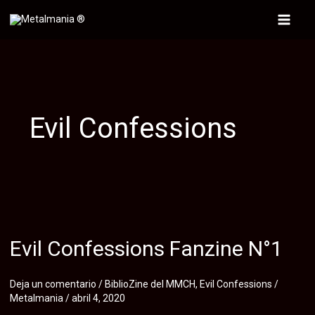
Ir
al
Main
contenido
Menu
Evil Confessions
Evil Confessions Fanzine N°1
Deja un comentario
/
BiblioZine del MMCH
,
Evil Confessions
/
Metalmania
/
abril 4, 2020