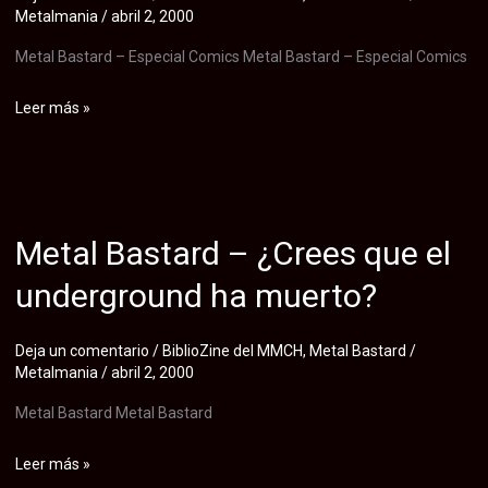
Metalmania
/
abril 2, 2000
Metal Bastard – Especial Comics Metal Bastard – Especial Comics
Metal
Leer más »
Bastard
|
Especial
Comics
Metal Bastard – ¿Crees que el
underground ha muerto?
Deja un comentario
/
BiblioZine del MMCH
,
Metal Bastard
/
Metalmania
/
abril 2, 2000
Metal Bastard Metal Bastard
Metal
Leer más »