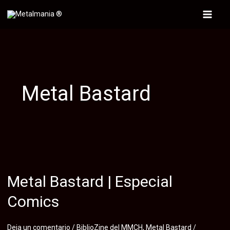
Ir
al
Main
contenido
Menu
Metal Bastard
Metal Bastard | Especial
Comics
Deja un comentario
/
BiblioZine del MMCH
,
Metal Bastard
/