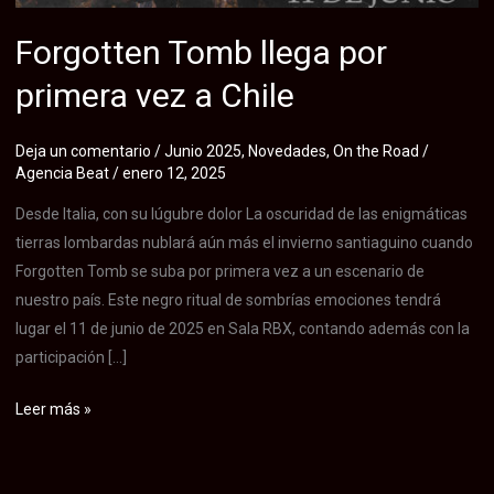
Forgotten Tomb llega por
primera vez a Chile
Deja un comentario
/
Junio 2025
,
Novedades
,
On the Road
/
Agencia Beat
/
enero 12, 2025
Desde Italia, con su lúgubre dolor La oscuridad de las enigmáticas
tierras lombardas nublará aún más el invierno santiaguino cuando
Forgotten Tomb se suba por primera vez a un escenario de
nuestro país. Este negro ritual de sombrías emociones tendrá
lugar el 11 de junio de 2025 en Sala RBX, contando además con la
participación […]
Forgotten
Leer más »
Tomb
llega
por