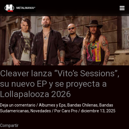
Ir
al
Mai
contenido
Me
Cleaver lanza “Vito’s Sessions”,
su nuevo EP y se proyecta a
Lollapalooza 2026
Deja un comentario
/
Albumes y Eps
,
Bandas Chilenas
,
Bandas
Sudamericanas
,
Novedades
/ Por
Caro Pro
/
diciembre 13, 2025
Compartir