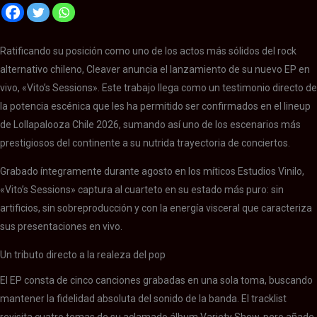
Ratificando su posición como uno de los actos más sólidos del rock
alternativo chileno, Cleaver anuncia el lanzamiento de su nuevo EP en
vivo, «Vito’s Sessions». Este trabajo llega como un testimonio directo de
la potencia escénica que les ha permitido ser confirmados en el lineup
de Lollapalooza Chile 2026, sumando así uno de los escenarios más
prestigiosos del continente a su nutrida trayectoria de conciertos.
Grabado íntegramente durante agosto en los míticos Estudios Vinilo,
«Vito’s Sessions» captura al cuarteto en su estado más puro: sin
artificios, sin sobreproducción y con la energía visceral que caracteriza
sus presentaciones en vivo.
Un tributo directo a la realeza del pop
El EP consta de cinco canciones grabadas en una sola toma, buscando
mantener la fidelidad absoluta del sonido de la banda. El tracklist
revisita cuatro temas de su aclamado álbum Variety Show, pero añade