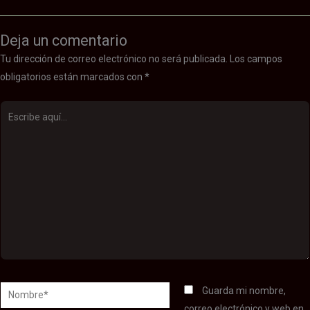
Deja un comentario
Tu dirección de correo electrónico no será publicada.
Los campos
obligatorios están marcados con
*
Escribe
aquí...
Nombre*
Guarda mi nombre,
correo electrónico y web en