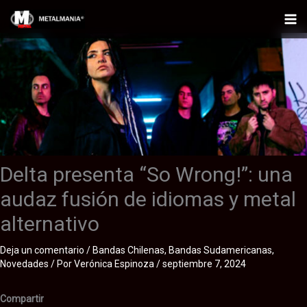
Ir
al
Mai
contenido
Me
Delta presenta “So Wrong!”: una
audaz fusión de idiomas y metal
alternativo
Deja un comentario
/
Bandas Chilenas
,
Bandas Sudamericanas
,
Novedades
/ Por
Verónica Espinoza
/
septiembre 7, 2024
Compartir