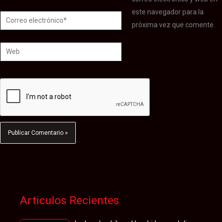
este navegador para la
Correo
próxima vez que comente.
electrónico*
Web
Articulos Recientes