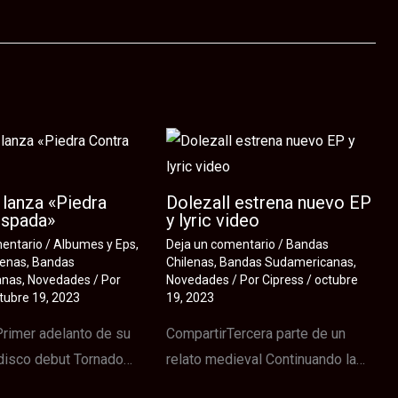
lanza «Piedra
Dolezall estrena nuevo EP
Espada»
y lyric video
mentario
/
Albumes y Eps
,
Deja un comentario
/
Bandas
lenas
,
Bandas
Chilenas
,
Bandas Sudamericanas
,
anas
,
Novedades
/ Por
Novedades
/ Por
Cipress
/
octubre
tubre 19, 2023
19, 2023
rimer adelanto de su
CompartirTercera parte de un
disco debut Tornado…
relato medieval Continuando la…