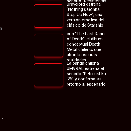
sencillo “Resistencia”
Bravelord estrena
“Nothing’s Gonna
Stop Us Now”, una
versión emotiva del
clásico de Starship
n
Soulinpain regresa
con “The Last Dance
of Death”: el álbum
conceptual Death
Metal chileno, que
aborda oscuras
realidades
La banda chilena
UMVRAL estrena el
sencillo “Petroushka
’26” y confirma su
retorno al escenario
→