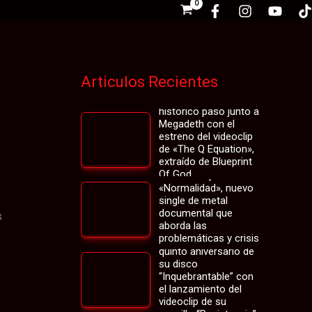
Articulos Recientes
Cabrio revive su
histórico paso junto a
Megadeth con el
estreno del videoclip
de «The Q Equation»,
extraído de Blueprint
La banda chilena
Of God
Asíncrono presenta
«Normalidad», nuevo
single de metal
documental que
s
aborda las
problemáticas y crisis
Plegaria celebra el
de la sociedad actual
quinto aniversario de
su disco
“Inquebrantable” con
el lanzamiento del
videoclip de su