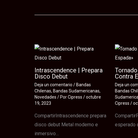
Te puede interesar
Intrascendence | Prepara
Tornado 
Disco Debut
Contra 
Deja un comentario
/
Bandas
Deja un co
Chilenas
,
Bandas Sudamericanas
,
Bandas Chi
Novedades
/ Por
Cipress
/
octubre
Sudameric
19, 2023
Cipress
/
oc
CompartirIntrascendence prepara
CompartirP
disco debut Metal moderno e
esperado 
inmersivo…