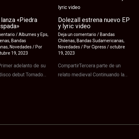
lanza «Piedra
Dolezall estrena nuevo EP
Espada»
y lyric video
mentario
/
Albumes y Eps
,
Deja un comentario
/
Bandas
lenas
,
Bandas
Chilenas
,
Bandas Sudamericanas
,
anas
,
Novedades
/ Por
Novedades
/ Por
Cipress
/
octubre
tubre 19, 2023
19, 2023
rimer adelanto de su
CompartirTercera parte de un
disco debut Tornado…
relato medieval Continuando la…