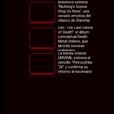
Bravelord estrena
“Nothing’s Gonna
Stop Us Now”, una
versión emotiva del
clásico de Starship
Soulinpain regresa
con “The Last Dance
of Death”: el álbum
conceptual Death
Metal chileno, que
aborda oscuras
realidades
La banda chilena
UMVRAL estrena el
sencillo “Petroushka
’26” y confirma su
retorno al escenario