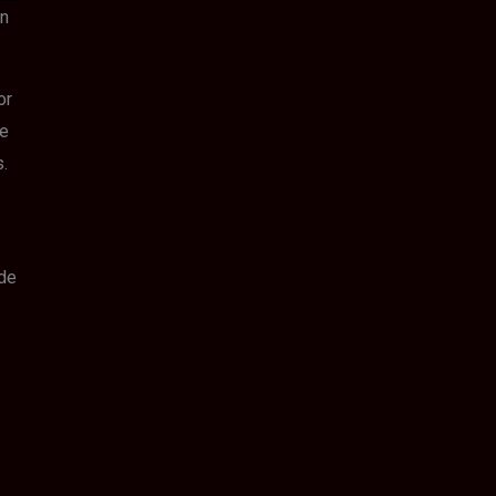
un
or
he
.
 de