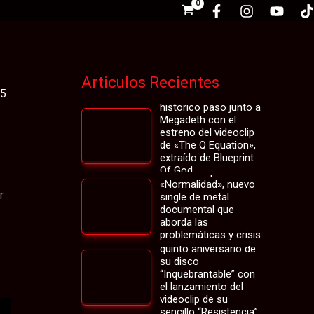
Articulos Recientes
25
Cabrio revive su
histórico paso junto a
Megadeth con el
estreno del videoclip
de «The Q Equation»,
extraído de Blueprint
La banda chilena
Of God
Asíncrono presenta
«Normalidad», nuevo
r
single de metal
documental que
aborda las
problemáticas y crisis
Plegaria celebra el
de la sociedad actual
quinto aniversario de
su disco
“Inquebrantable” con
el lanzamiento del
videoclip de su
sencillo “Resistencia”