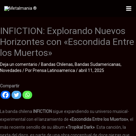
Ir
al
Mai
contenido
Me
INFICTION: Explorando Nuevos
Horizontes con «Escondida Entre
los Muertos»
Deja un comentario
/
Bandas Chilenas
,
Bandas Sudamericanas
,
Novedades
/ Por
Prensa Latinoamerica
/
abril 11, 2025
Compartir
La banda chilena
INFICTION
sigue expandiendo su universo musical-
experimental con el lanzamiento de
«Escondida Entre los Muertos»
, el
más reciente sencillo de su álbum
«Tropikal Dark»
. Esta canción, la
sexta del disco, es parte de una obra conceptual de doce piezas que