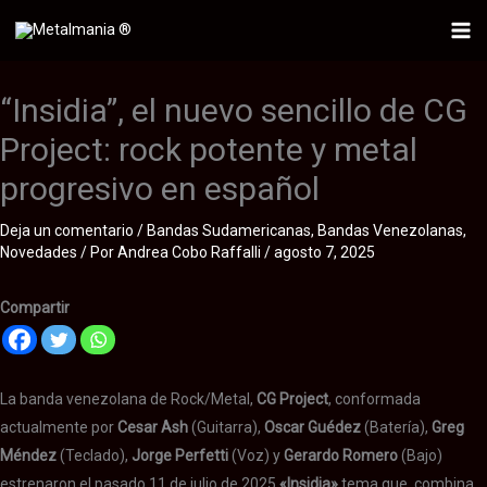
Ir
al
Mai
contenido
Me
“Insidia”, el nuevo sencillo de CG
Project: rock potente y metal
progresivo en español
Deja un comentario
/
Bandas Sudamericanas
,
Bandas Venezolanas
,
Novedades
/ Por
Andrea Cobo Raffalli
/
agosto 7, 2025
Compartir
La banda venezolana de Rock/Metal,
CG Project
, conformada
actualmente por
Cesar Ash
(Guitarra),
Oscar Guédez
(Batería),
Greg
Méndez
(Teclado),
Jorge Perfetti
(Voz) y
Gerardo Romero
(Bajo)
estrenaron el pasado 11 de julio de 2025
«Insidia»
tema que combina