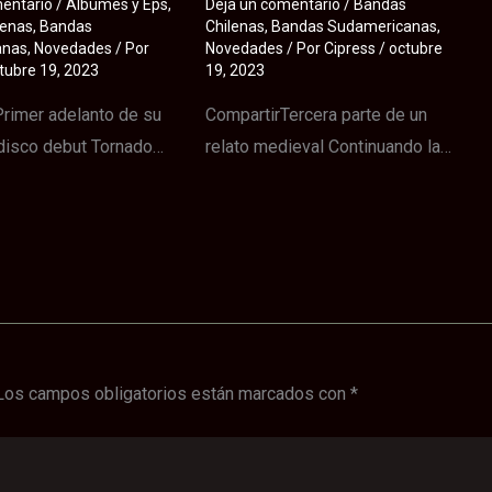
mentario
/
Albumes y Eps
,
Deja un comentario
/
Bandas
lenas
,
Bandas
Chilenas
,
Bandas Sudamericanas
,
anas
,
Novedades
/ Por
Novedades
/ Por
Cipress
/
octubre
tubre 19, 2023
19, 2023
rimer adelanto de su
CompartirTercera parte de un
disco debut Tornado…
relato medieval Continuando la…
Los campos obligatorios están marcados con
*