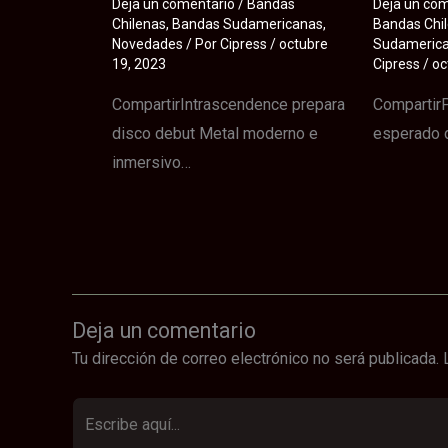
Deja un comentario
/
Bandas
Deja un co
Chilenas
,
Bandas Sudamericanas
,
Bandas Chi
Novedades
/ Por
Cipress
/
octubre
Sudameric
19, 2023
Cipress
/
oc
CompartirIntrascendence prepara
CompartirP
disco debut Metal moderno e
esperado 
inmersivo…
Deja un comentario
Tu dirección de correo electrónico no será publicada.
Escribe
aquí...