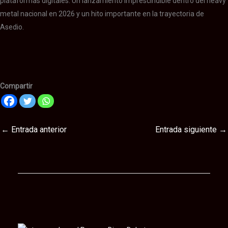
plataformas digitales. Un lanzamiento imprescindible dentro del heavy
metal nacional en 2026 y un hito importante en la trayectoria de
Asedio.
Asedio
Asedio
Compartir
←
Entrada anterior
Entrada siguiente
→
Te puede interesar