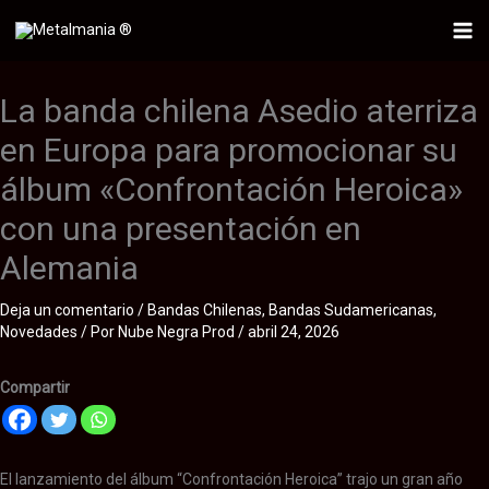
Ir
al
Mai
contenido
Me
La banda chilena Asedio aterriza
en Europa para promocionar su
álbum «Confrontación Heroica»
con una presentación en
Alemania
Deja un comentario
/
Bandas Chilenas
,
Bandas Sudamericanas
,
Novedades
/ Por
Nube Negra Prod
/
abril 24, 2026
Compartir
El lanzamiento del álbum “Confrontación Heroica” trajo un gran año