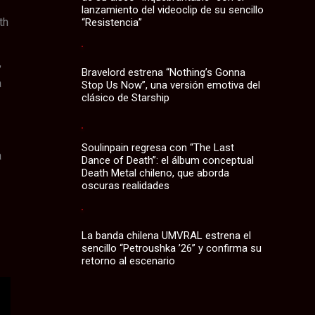
lanzamiento del videoclip de su sencillo
th
“Resistencia”
,
Bravelord estrena “Nothing’s Gonna
a
Stop Us Now”, una versión emotiva del
clásico de Starship
Soulinpain regresa con “The Last
a
Dance of Death”: el álbum conceptual
Death Metal chileno, que aborda
oscuras realidades
La banda chilena UMVRAL estrena el
sencillo “Petroushka ’26” y confirma su
retorno al escenario