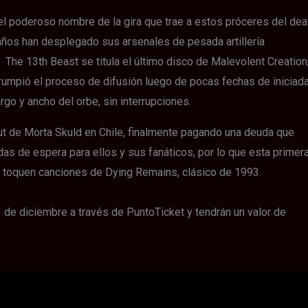
el poderoso nombre de la gira que trae a estos próceres del dea
años han desplegado sus arsenales de pesada artillería
 The 13th Beast se titula el último disco de Malevolent Creation
rrumpió el proceso de difusión luego de pocas fechas de iniciad
rgo y ancho del orbe, sin interrupciones.
but de Morta Skuld en Chile, finalmente pagando una deuda que
as de espera para ellos y sus fanáticos, por lo que esta primer
o toquen canciones de Dying Remains, clásico de 1993.
 de diciembre a través de PuntoTicket y tendrán un valor de