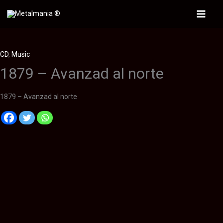
Ir
al
Main
contenido
Menu
CD
,
Music
1879 – Avanzad al norte
1879 – Avanzad al norte
Descripción
Información adicional