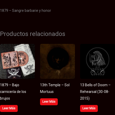
1879 – Sangre barbarie y honor
Productos relacionados
1879 – Bajo
13th Temple – Sol
13 Bells of Doom –
carnicería de los
Mortuus
Rehearsal (30​-​08​-​
brujos
2015)
Leer Más
Leer Más
Leer Más