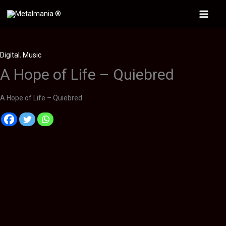
Ir
al
Main
contenido
Menu
Digital
,
Music
A Hope of Life – Quiebred
A Hope of Life – Quiebred
Descripción
Información adicional