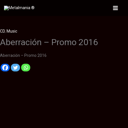
Ir
al
Main
contenido
Menu
CD
,
Music
Aberración – Promo 2016
Aberración – Promo 2016
Descripción
Información adicional