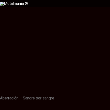
Ir
al
contenido
Descripción
Información adicional
Valoraciones (0)
Aberración – Sangre por sangre