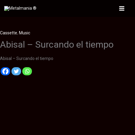
Ir
al
Main
contenido
Menu
Cassette
,
Music
Abisal – Surcando el tiempo
Abisal – Surcando el tiempo
Descripción
Información adicional