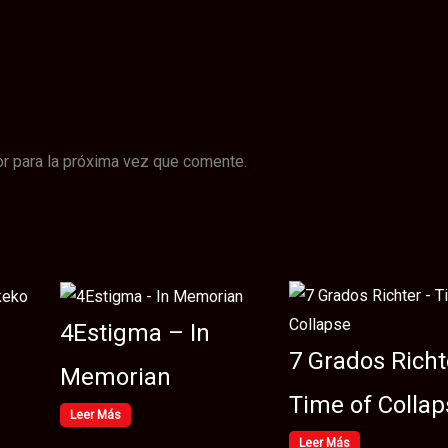
r para la próxima vez que comente.
4Estigma – In
7 Grados Richt
Memorian
Time of Collap
Leer Más
Leer Más