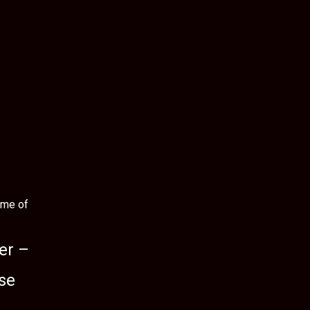
er –
se