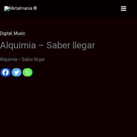
Ir
al
Main
contenido
Menu
Digital
,
Music
Alquimia – Saber llegar
Alquimia – Saber llegar
Descripción
Información adicional