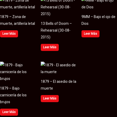
1879 – Zona de
9MM – Bajo el ojo de
muerte, artillería letal
13 Bells of Doom –
Dios
Rehearsal (30​-​08​-​
Leer Más
Leer Más
2015)
Leer Más
1879 – El asedio de la
1879 – Bajo
muerte
carnicería de los
Leer Más
brujos
Leer Más