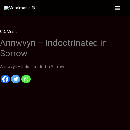
Ir
al
Main
contenido
Menu
CD
,
Music
Annwvyn – Indoctrinated in
Sorrow
Annwvyn – Indoctrinated in Sorrow
Descripción