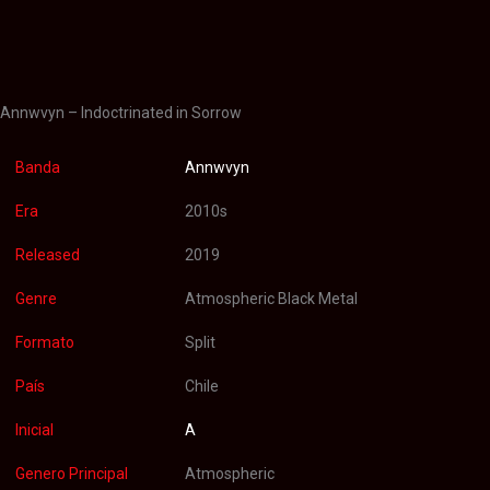
Información adicional
Valoraciones (0)
Annwvyn – Indoctrinated in Sorrow
Banda
Annwvyn
Era
2010s
Released
2019
Genre
Atmospheric Black Metal
Formato
Split
País
Chile
Inicial
A
Genero Principal
Atmospheric