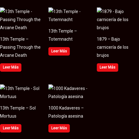
13th Temple –
13th Temple –
Totemnacht
1879 – Bajo
Passing Through the
carnicería de los
Leer Más
Arcane Death
brujos
Leer Más
Leer Más
13th Temple – Sol
1000 Kadaveres –
Mortuus
Patología asesina
Leer Más
Leer Más