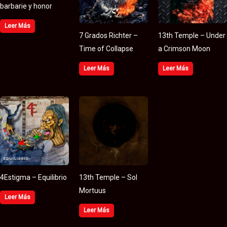
barbarie y honor
Leer Más
7 Grados Richter –
13th Temple – Under
Time of Collapse
a Crimson Moon
Leer Más
Leer Más
4Estigma – Equilibrio
13th Temple – Sol
Mortuus
Leer Más
Leer Más