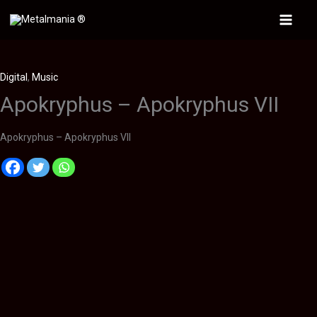
Ir
al
Main
contenido
Menu
Digital
,
Music
Apokryphus – Apokryphus VII
Apokryphus – Apokryphus VII
Descripción
Información adicional