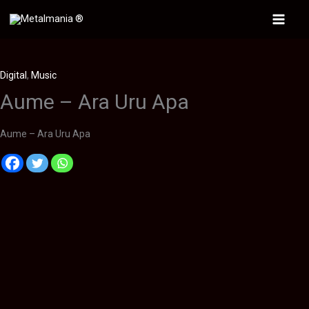
Ir
al
Main
contenido
Menu
Digital
,
Music
Aume – Ara Uru Apa
Aume – Ara Uru Apa
Descripción
Información adicional