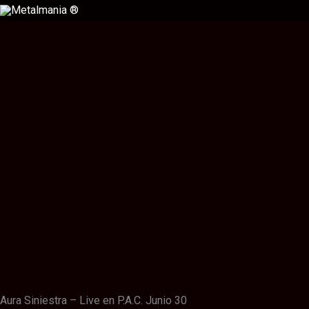
Ir
al
contenido
Descripción
Información adicional
Valoraciones (0)
Aura Siniestra – Live en P.A.C. Junio 30