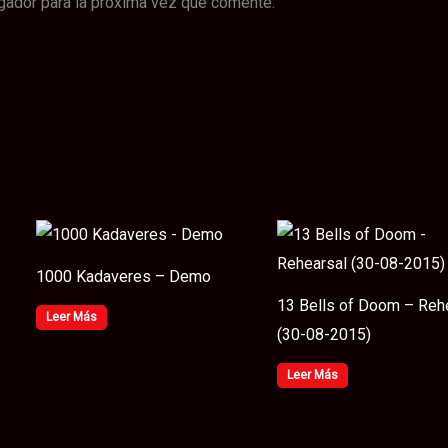
gador para la próxima vez que comente.
1000 Kadaveres – Demo
13 Bells of Doom – Reh
Leer Más
(30​-​08​-​2015)
Leer Más