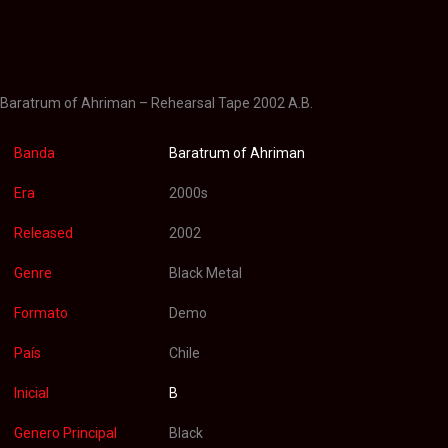
Información adicional
Valoraciones (0)
Baratrum of Ahriman – Rehearsal Tape 2002 A.B.
Banda
Baratrum of Ahriman
Era
2000s
Released
2002
Genre
Black Metal
Formato
Demo
País
Chile
Inicial
B
Genero Principal
Black