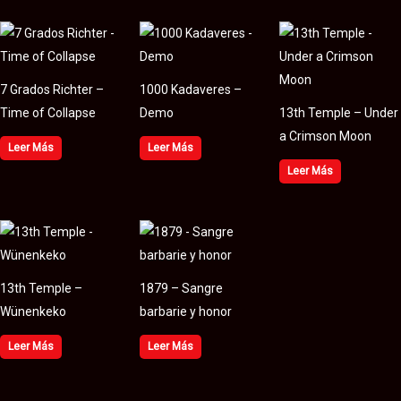
7 Grados Richter –
1000 Kadaveres –
Time of Collapse
Demo
13th Temple – Under
a Crimson Moon
Leer Más
Leer Más
Leer Más
13th Temple –
1879 – Sangre
Wünenkeko
barbarie y honor
Leer Más
Leer Más