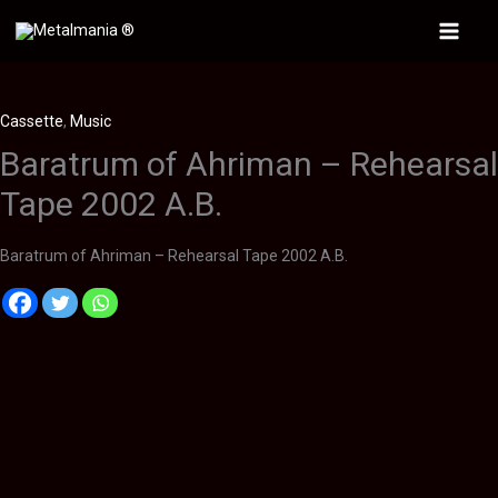
Ir
al
Main
contenido
Menu
Cassette
,
Music
Baratrum of Ahriman – Rehearsal
Tape 2002 A.B.
Baratrum of Ahriman – Rehearsal Tape 2002 A.B.
Descripción