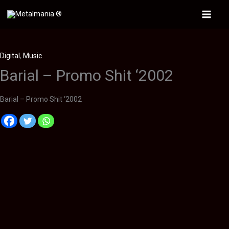
Ir
al
Main
contenido
Menu
Digital
,
Music
Barial – Promo Shit ‘2002
Barial – Promo Shit ‘2002
Descripción
Información adicional