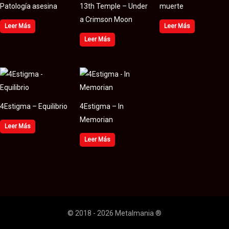
Patología asesina
13th Temple – Under
muerte
a Crimson Moon
Leer Más
Leer Más
Leer Más
4Estigma – Equilibrio
4Estigma – In
Memorian
Leer Más
Leer Más
© 2018 - 2026 Metalmania ®